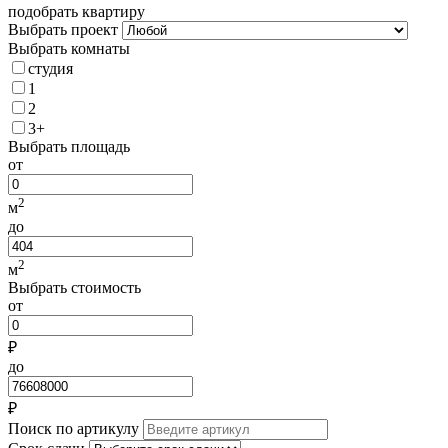
подобрать квартиру
Выбрать проект
Выбрать комнаты
студия
1
2
3+
Выбрать площадь
от
2
м
до
2
м
Выбрать стоимость
от
₽
до
₽
Поиск по артикулу